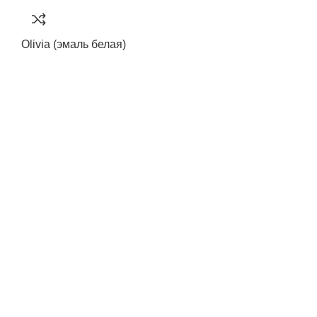
Olivia (эмаль белая)
Артикул:
334405
9500,00
₽
–
14563,00
₽
Silver (Эмалит белый)
Артикул:
226369
6000,00
₽
–
9950,00
₽