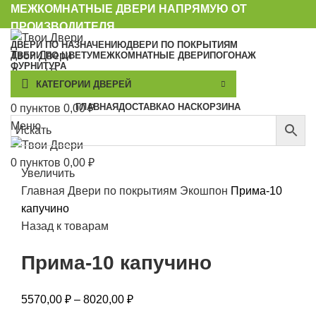
МЕЖКОМНАТНЫЕ ДВЕРИ НАПРЯМУЮ ОТ
ПРОИЗВОДИТЕЛЯ
ДВЕРИ ПО НАЗНАЧЕНИЮ
ДВЕРИ ПО ПОКРЫТИЯМ
Твои Двери
ДВЕРИ ПО ЦВЕТУ
МЕЖКОМНАТНЫЕ ДВЕРИ
ПОГОНАЖ
ФУРНИТУРА
Логин / Регистрация
КАТЕГОРИИ ДВЕРЕЙ
0
Список желаний
ГЛАВНАЯ
ДОСТАВКА
О НАС
КОРЗИНА
0
пунктов
0,00
₽
Меню
0
пунктов
0,00
₽
Увеличить
Главная
Двери по покрытиям
Экошпон
Прима-10
капучино
Назад к товарам
Прима-10 капучино
5570,00
₽
–
8020,00
₽