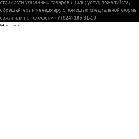
стоимости указанных товаров и (или) услуг, пожалуйста,
обращайтесь к менеджеру с помощью специальной формы
связи или по телефону
+7 (924) 165 31-10
Магазин
0
пунктов
Заказ
Call Now Button