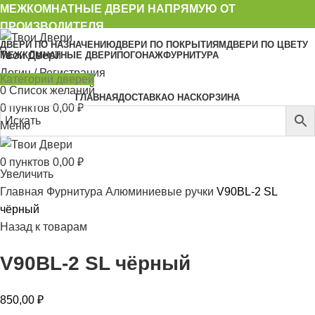
МЕЖКОМНАТНЫЕ ДВЕРИ НАПРЯМУЮ ОТ
ПРОИЗВОДИТЕЛЯ
ДВЕРИ ПО НАЗНАЧЕНИЮ
ДВЕРИ ПО ПОКРЫТИЯМ
ДВЕРИ ПО ЦВЕТУ
Твои Двери
МЕЖКОМНАТНЫЕ ДВЕРИ
ПОГОНАЖ
ФУРНИТУРА
Логин / Регистрация
Категории дверей
0
Список желаний
ГЛАВНАЯ
ДОСТАВКА
О НАС
КОРЗИНА
0
пунктов
0,00
₽
Меню
0
пунктов
0,00
₽
Увеличить
Главная
Фурнитура
Алюминиевые ручки
V90BL-2 SL
чёрный
Назад к товарам
V90BL-2 SL чёрный
850,00
₽