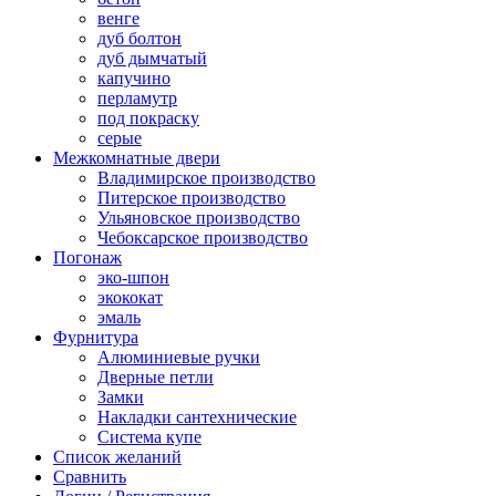
венге
дуб болтон
дуб дымчатый
капучино
перламутр
под покраску
серые
Межкомнатные двери
Владимирское производство
Питерское производство
Ульяновское производство
Чебоксарское производство
Погонаж
эко-шпон
экококат
эмаль
Фурнитура
Алюминиевые ручки
Дверные петли
Замки
Накладки сантехнические
Система купе
Список желаний
Сравнить