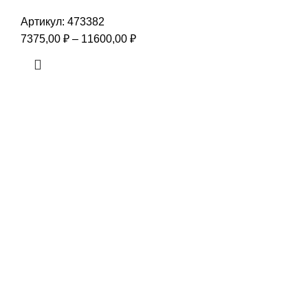
Артикул:
473382
7375,00
₽
–
11600,00
₽
Olivia (эмаль белая)
Артикул:
334405
9500,00
₽
–
14563,00
₽