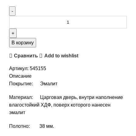
Количество
товара
Браво-22
эмалит
В корзину
серый
Сравнить
Add to wishlist
Артикул:
545155
Описание
Покрытие: Эмалит
Материал: Царговая дверь, внутри наполнение
влагостойкий ХДФ, поверх которого нанесен
эмалит
Полотно: 38 мм.