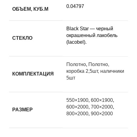
0.04797
ОБЪЕМ, КУБ.М
Black Star — черный
окрашенный лакобель
СТЕКЛО
(lacobel).
Полотно
,
Полотно,
коробка 2,5шт, наличники
КОМПЛЕКТАЦИЯ
5шт
550×1900
,
600×1900
,
600×2000
,
700×2000
,
РАЗМЕР
800×2000
,
900×2000