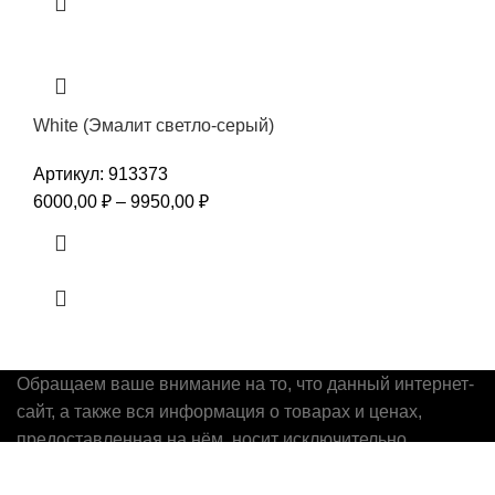
White (Эмалит светло-серый)
Артикул:
913373
6000,00
₽
–
9950,00
₽
Обращаем ваше внимание на то, что данный интернет-
сайт, а также вся информация о товарах и ценах,
предоставленная на нём, носит исключительно
информационный характер и ни при каких условиях не
является публичной офертой, определяемой