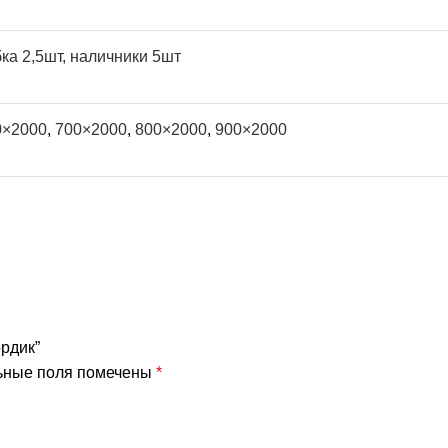
ка 2,5шт, наличники 5шт
0×2000
,
700×2000
,
800×2000
,
900×2000
ордик”
ьные поля помечены
*