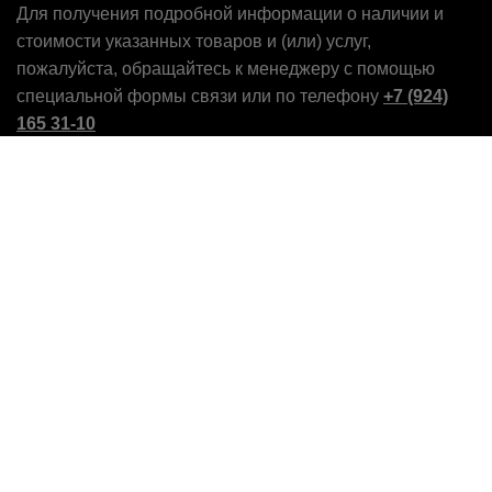
Для получения подробной информации о наличии и
стоимости указанных товаров и (или) услуг,
пожалуйста, обращайтесь к менеджеру с помощью
специальной формы связи или по телефону
+7 (924)
165 31-10
Магазин
0
пунктов
Заказ
Call Now Button