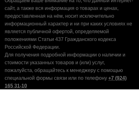
Обращаем ваше внимание на то, что данный интернет-
сайт, а также вся информация о товарах и ценах,
предоставленная на нём, носит исключительно
информационный характер и ни при каких условиях не
является публичной офертой, определяемой
положениями Статьи 437 Гражданского кодекса
Российской Федерации.
Для получения подробной информации о наличии и
стоимости указанных товаров и (или) услуг,
пожалуйста, обращайтесь к менеджеру с помощью
специальной формы связи или по телефону
+7 (924)
165 31-10
Магазин
0
пунктов
Заказ
Call Now Button