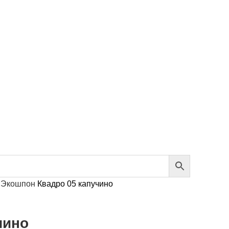
м
Экошпон
Квадро 05 капучино
чино