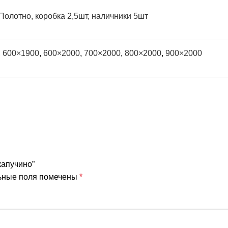
Полотно, коробка 2,5шт, наличники 5шт
,
600×1900
,
600×2000
,
700×2000
,
800×2000
,
900×2000
капучино”
ьные поля помечены
*