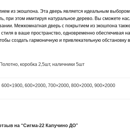
ием из экошпона. Эта дверь является идеальным выбором 
ть, при этом имитируя натуральное дерево. Вы сможете на
вании. Межкомнатная дверь с покрытием из экошпона также
и стиля в ваше пространство, одновременно обеспечивая н
тобы создать гармоничную и привлекательную обстановку 
Полотно, коробка 2,5шт, наличники 5шт
,
600×1900
,
600×2000
,
700×2000
,
800×2000
,
900×2000
отзыв на “Сигма-22 Капучино ДО”