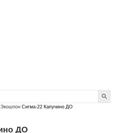
м
Экошпон
Сигма-22 Капучино ДО
ино ДО